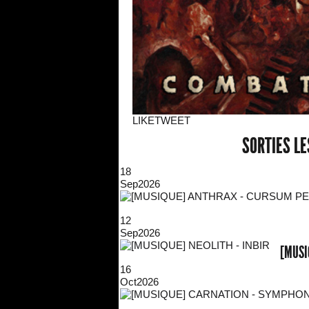
LIKE
TWEET
SORTIES L
18
Sep
2026
12
Sep
2026
[MUSI
16
Oct
2026