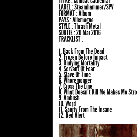
TITRE :
Combat Cathedral
LABEL :
Steamhammer/SPV
FORMAT :
Album
PAYS :
Allemagne
STYLE :
Thrash Metal
SORTIE :
20 Mai 2016
TRACKLIST :
1. Back From The Dead
2. Frozen Before Impact
3. Undying Mortality
4. Servant Of Fear
5. Slave Of Time
6. Whoremonger
7. Cross The Line
8. What Doesn’t Kill Me Makes Me Str
9. Ambush
10. Word
11. Sanity From The Insane
12. Red Alert