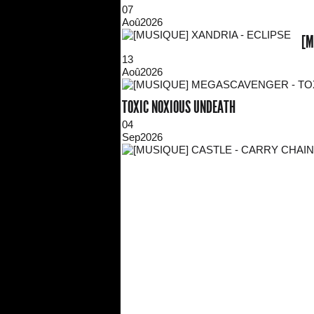
07
Aoû
2026
[M
13
Aoû
2026
TOXIC NOXIOUS UNDEATH
04
Sep
2026