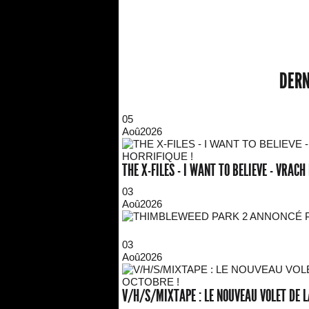
DERN
05
Aoû
2026
THE X-FILES - I WANT TO BELIEVE - VRAC
03
Aoû
2026
03
Aoû
2026
V/H/S/MIXTAPE : LE NOUVEAU VOLET DE L