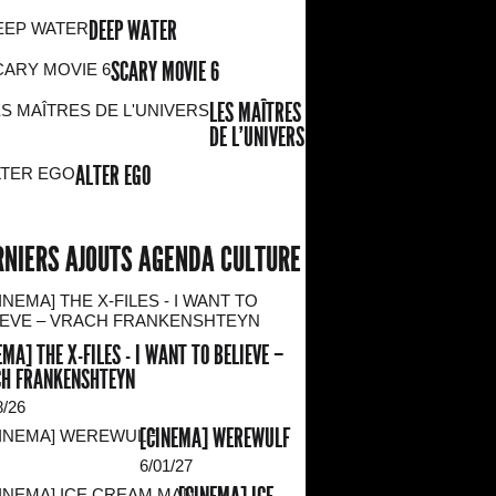
DEEP WATER
SCARY MOVIE 6
LES MAÎTRES
DE L'UNIVERS
ALTER EGO
RNIERS AJOUTS AGENDA CULTURE
EMA] THE X-FILES - I WANT TO BELIEVE –
H FRANKENSHTEYN
8/26
[CINEMA] WEREWULF
6/01/27