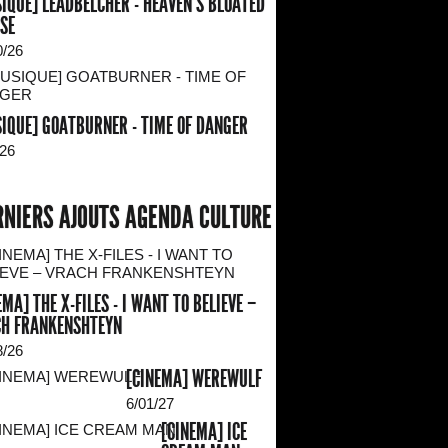
IQUE] LEADBELCHER - HEAVEN'S BLOATED
SE
0/26
IQUE] GOATBURNER - TIME OF DANGER
/26
RNIERS AJOUTS AGENDA CULTURE
EMA] THE X-FILES - I WANT TO BELIEVE –
H FRANKENSHTEYN
8/26
[CINEMA] WEREWULF
6/01/27
[CINEMA] ICE