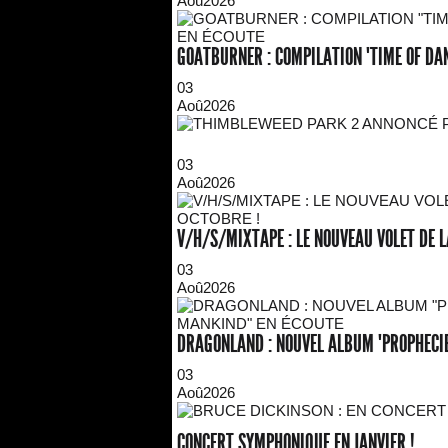
Aoû
2026
GOATBURNER : COMPILATION "TIME OF DA
03
Aoû
2026
03
Aoû
2026
V/H/S/MIXTAPE : LE NOUVEAU VOLET DE L
03
Aoû
2026
DRAGONLAND : NOUVEL ALBUM "PROPHECIE
03
Aoû
2026
CONCERT SYMPHONIQUE EN JANVIER !