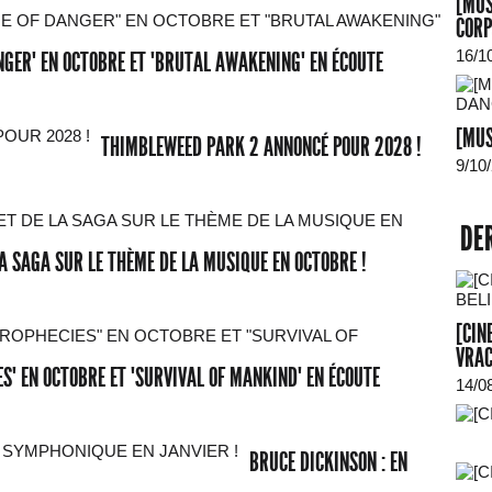
[MUS
CORP
16/1
NGER" EN OCTOBRE ET "BRUTAL AWAKENING" EN ÉCOUTE
[MUS
THIMBLEWEED PARK 2 ANNONCÉ POUR 2028 !
9/10
DE
A SAGA SUR LE THÈME DE LA MUSIQUE EN OCTOBRE !
[CIN
VRAC
S" EN OCTOBRE ET "SURVIVAL OF MANKIND" EN ÉCOUTE
14/0
BRUCE DICKINSON : EN