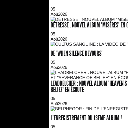
05
Aoû
2026
DÉTRESSE : NOUVEL ALBUM "MISÈRES" EN 
05
Aoû
2026
DE "WHEN SILENCE DEVOURS"
05
Aoû
2026
LEADBELCHER : NOUVEL ALBUM "HEAVEN'S 
BELIEF" EN ÉCOUTE
05
Aoû
2026
L'ENREGISTREMENT DU 13EME ALBUM !
05