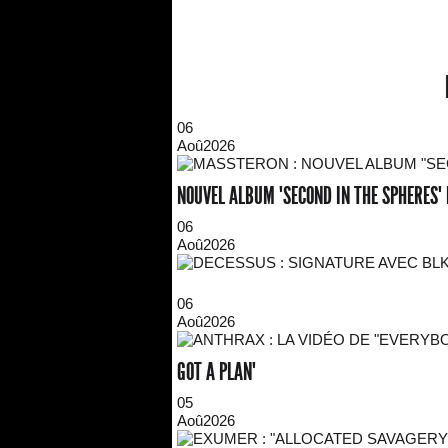
06
Aoû
2026
NOUVEL ALBUM "SECOND IN THE SPHERES"
06
Aoû
2026
06
Aoû
2026
GOT A PLAN"
05
Aoû
2026