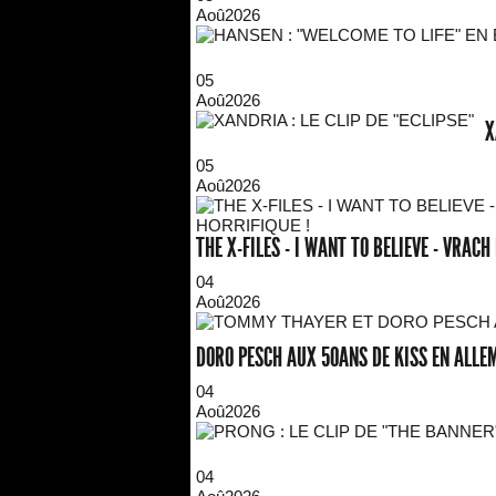
Aoû
2026
05
Aoû
2026
X
05
Aoû
2026
THE X-FILES - I WANT TO BELIEVE - VRAC
04
Aoû
2026
DORO PESCH AUX 50ANS DE KISS EN ALL
04
Aoû
2026
04