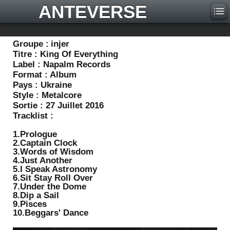
ANTEVERSE
Groupe :
injer
Titre :
King Of Everything
Label :
Napalm Records
Format :
Album
Pays :
Ukraine
Style :
Metalcore
Sortie :
27 Juillet 2016
Tracklist :
1.Prologue
2.Captain Clock
3.Words of Wisdom
4.Just Another
5.I Speak Astronomy
6.Sit Stay Roll Over
7.Under the Dome
8.Dip a Sail
9.Pisces
10.Beggars' Dance