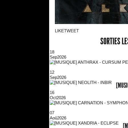
LIKE
TWEET
SORTIES L
18
Sep
2026
12
Sep
2026
[MUSI
16
Oct
2026
07
Aoû
2026
[M