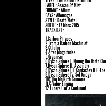
TITRE :
The Malkuth Grimoire
LABEL :
Season Of Mist
FORMAT :
Album
PAYS :
Allemagne
STYLE :
Death Metal
SORTIE :
17 Mars 2015
TRACKLIST :
1.Carbon Phrases
2.From a Hadron Machinist
3.Cthulhu
4.Alter Magnitudes
5.Orgonism
6.Dyson Sphere I. Mining the Oorth Clo
7.Dyson Sphere II. Assembly
8.Dyson Sphere III. Kardashev II.I -Th
9.Dyson Sphere IV. Sol Omega
10) The Malkuth Grimoire
11.C-Value Enigma
12.Funeral For a Continent