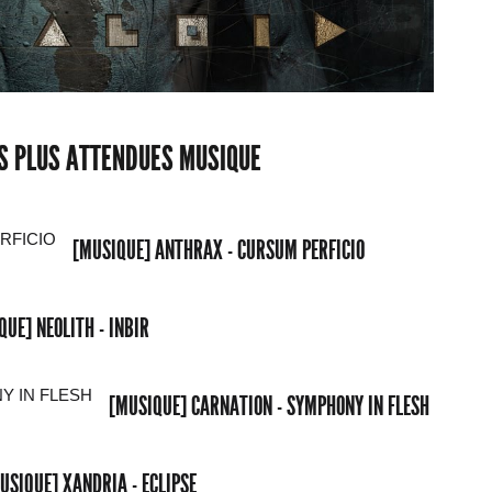
ES PLUS ATTENDUES MUSIQUE
[MUSIQUE] ANTHRAX - CURSUM PERFICIO
QUE] NEOLITH - INBIR
[MUSIQUE] CARNATION - SYMPHONY IN FLESH
USIQUE] XANDRIA - ECLIPSE