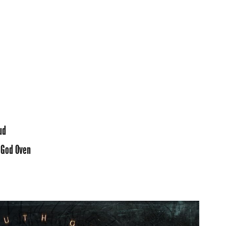
ud
e God Oven