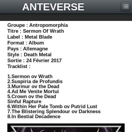
ANTEVERSE
Groupe :
Antropomorphia
Titre :
Sermon Of Wrath
Label :
Metal Blade
Format :
Album
Pays :
Allemagne
Style :
Death Metal
Sortie :
24 Février 2017
Tracklist :
1.Sermon ov Wrath
2.Suspiria de Profundis
3.Murmur ov the Dead
4.Ad Me Venite Mortui
5.Crown ov the Dead
Sinful Rapture
6.Within Her Pale Tomb ov Putrid Lust
7.The Blistering Splendour ov Darkness
8.In Bestial Decadence