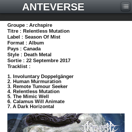
ANTEVERSE
Groupe :
Archspire
Titre :
Relentless Mutation
Label :
Season Of Mist
Format :
Album
Pays :
Canada
Style :
Death Metal
Sortie :
22 Septembre 2017
Tracklist :
1. Involuntary Doppelgänger
2. Human Murmuration
3. Remote Tumour Seeker
4. Relentless Mutation
5. The Mimic Well
6. Calamus Will Animate
7. A Dark Horizontal