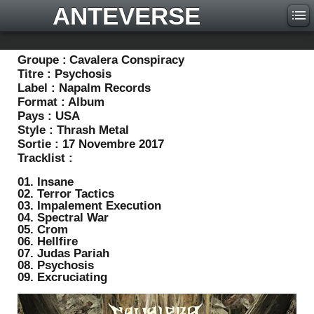
ANTEVERSE
Groupe :
Cavalera Conspiracy
Titre :
Psychosis
Label :
Napalm Records
Format :
Album
Pays :
USA
Style :
Thrash Metal
Sortie :
17 Novembre 2017
Tracklist :
01. Insane
02. Terror Tactics
03. Impalement Execution
04. Spectral War
05. Crom
06. Hellfire
07. Judas Pariah
08. Psychosis
09. Excruciating