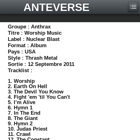
ANTEVERSE
Groupe :
Anthrax
Titre :
Worship Music
Label :
Nuclear Blast
Format :
Album
Pays :
USA
Style :
Thrash Metal
Sortie :
12 Septembre 2011
Tracklist :
1. Worship
2. Earth On Hell
3. The Devil You Know
4. Fight 'em 'til You Can't
5. I’m Alive
6. Hymn 1
7. In The End
8. The Giant
9. Hymn 2
10. Judas Priest
11. Crawl
12. The Constant