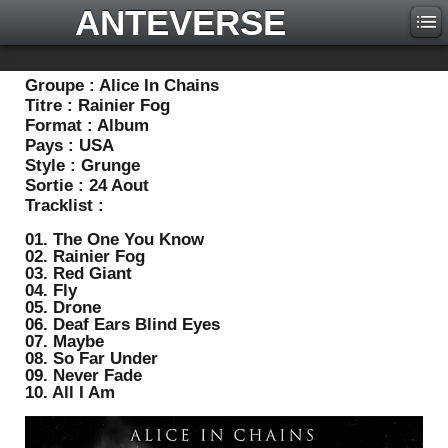
ANTEVERSE
Groupe :
Alice In Chains
Titre :
Rainier Fog
Format :
Album
Pays :
USA
Style :
Grunge
Sortie :
24 Aout
Tracklist :
01. The One You Know
02. Rainier Fog
03. Red Giant
04. Fly
05. Drone
06. Deaf Ears Blind Eyes
07. Maybe
08. So Far Under
09. Never Fade
10. All I Am