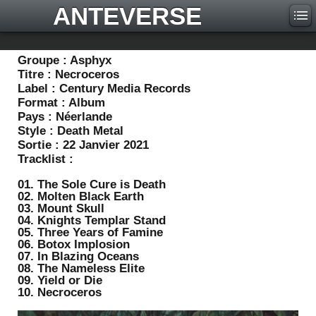
ANTEVERSE
Groupe :
Asphyx
Titre :
Necroceros
Label :
Century Media Records
Format :
Album
Pays :
Néerlande
Style :
Death Metal
Sortie :
22 Janvier 2021
Tracklist :
01. The Sole Cure is Death
02. Molten Black Earth
03. Mount Skull
04. Knights Templar Stand
05. Three Years of Famine
06. Botox Implosion
07. In Blazing Oceans
08. The Nameless Elite
09. Yield or Die
10. Necroceros