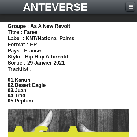
ANTEVERSE
Groupe :
As A New Revolt
Titre :
Fares
Label :
KNT/National Palms
Format :
EP
Pays :
France
Style :
Hip Hop Alternatif
Sortie :
29 Janvier 2021
Tracklist :
01.Kanuni
02.Desert Eagle
03.Juan
04.Trad
05.Peplum