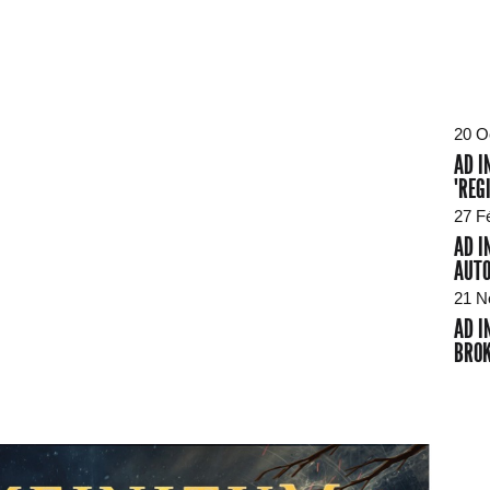
20 O
AD I
"REG
27 F
AD I
AUT
21 N
AD I
BROK