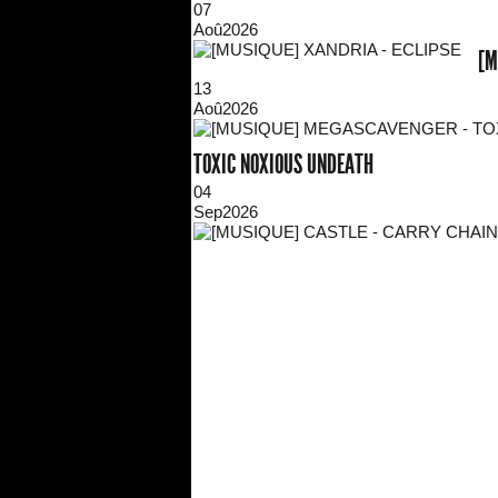
07
Aoû
2026
[M
13
Aoû
2026
TOXIC NOXIOUS UNDEATH
04
Sep
2026