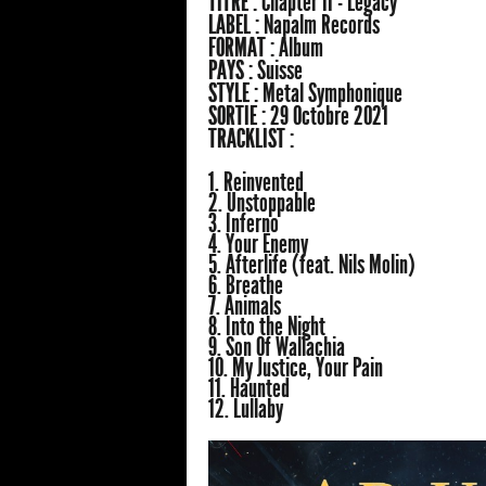
TITRE :
Chapter II - Legacy
LABEL :
Napalm Records
FORMAT :
Album
PAYS :
Suisse
STYLE :
Metal Symphonique
SORTIE :
29 Octobre 2021
TRACKLIST :
1. Reinvented
2. Unstoppable
3. Inferno
4. Your Enemy
5. Afterlife (feat. Nils Molin)
6. Breathe
7. Animals
8. Into the Night
9. Son Of Wallachia
10. My Justice, Your Pain
11. Haunted
12. Lullaby