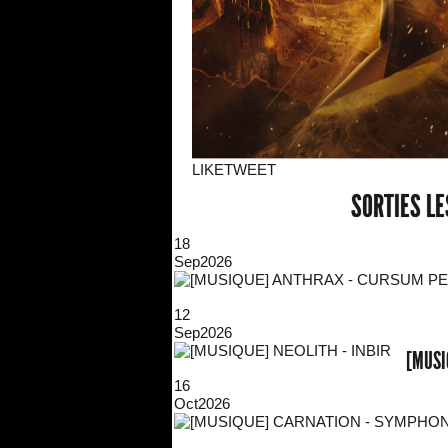
LIKE
TWEET
SORTIES L
18
Sep
2026
12
Sep
2026
[MUSI
16
Oct
2026