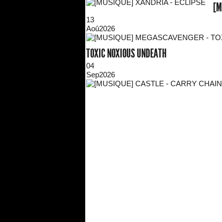
[M
13
Aoû
2026
TOXIC NOXIOUS UNDEATH
04
Sep
2026