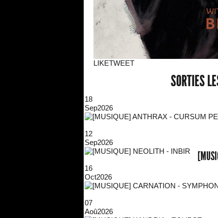
LIKE
TWEET
SORTIES L
18
Sep
2026
12
Sep
2026
[MUSI
16
Oct
2026
07
Aoû
2026