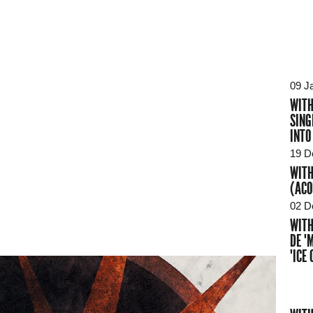
09 J
WITH
SING
INTO
19 D
WITH
(ACO
02 D
WITH
DE "
"ICE 