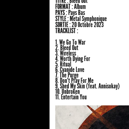
TITRE :
Bleed Out
FORMAT :
Album
PAYS :
Pays Bas
STYLE :
Metal Symphonique
SORTIE :
20 Octobre 2023
TRACKLIST :
1. We Go To War
2. Bleed Out
3. Wireless
4. Worth Dying For
5. Ritual
6. Cyanide Love
7. The Purge
8. Don't Pray For Me
9. Shed My Skin (feat. Annisokay)
10. Unbroken
11. Entertain You