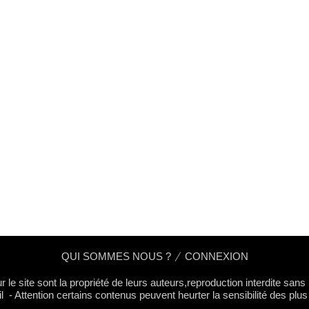
QUI SOMMES NOUS ?
CONNEXION
 le site sont la propriété de leurs auteurs,reproduction interdite san
l - Attention certains contenus peuvent heurter la sensibilité des plus