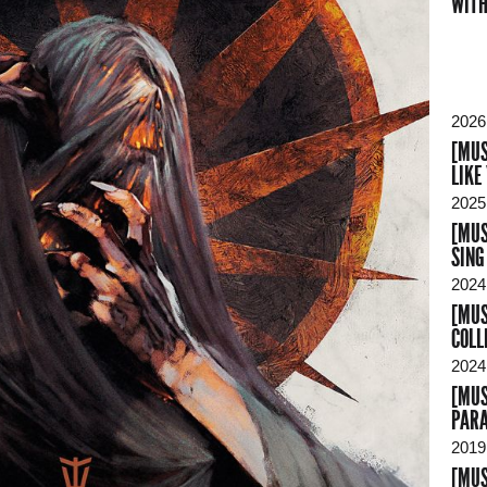
WITH
2026
[MUS
LIKE
2025
[MUS
SING
2024
[MUS
COLL
2024
[MUS
PAR
2019
[MUS