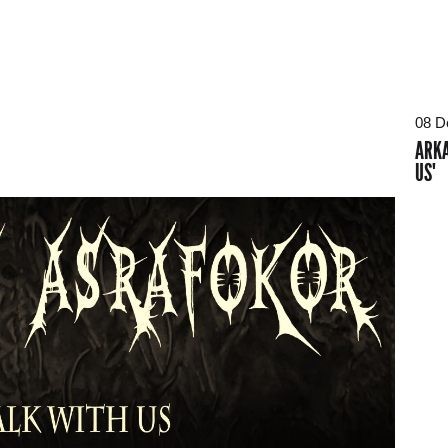
08 D
ARKA
US"