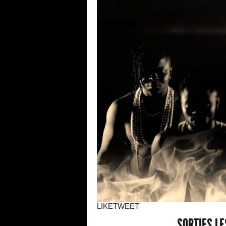
LIKE
TWEET
SORTIES L