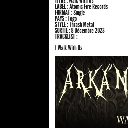
TITRE :
Walk With Us
LABEL :
Atomic Fire Records
FORMAT :
Single
PAYS :
Togo
STYLE :
Thrash Metal
SORTIE :
8 Décembre 2023
TRACKLIST :
1.Walk With Us