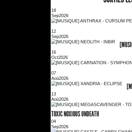
18
Sep
2026
12
Sep
2026
[MUSI
16
Oct
2026
07
Aoû
2026
[M
13
Aoû
2026
TOXIC NOXIOUS UNDEATH
04
Sep
2026