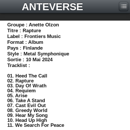
ANTEVERSE
Groupe :
Anette Olzon
Titre :
Rapture
Label :
Frontiers Music
Format :
Album
Pays :
Finlande
Style :
Metal Symphonique
Sortie :
10 Mai 2024
Tracklist :
01. Heed The Call
02. Rapture
03. Day Of Wrath
04. Requiem
05. Arise
06. Take A Stand
07. Cast Evil Out
08. Greedy World
09. Hear My Song
10. Head Up High
11. We Search For Peace