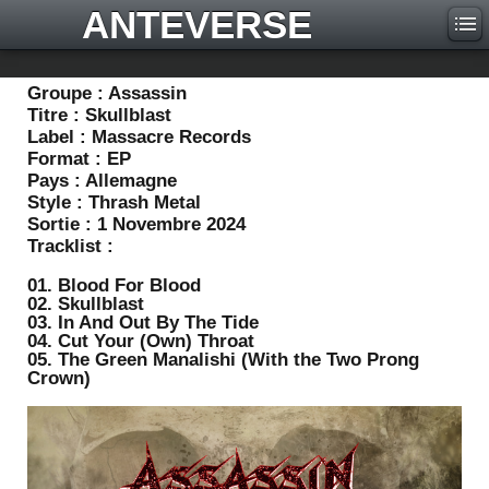
ANTEVERSE
Groupe :
Assassin
Titre :
Skullblast
Label :
Massacre Records
Format :
EP
Pays :
Allemagne
Style :
Thrash Metal
Sortie :
1 Novembre 2024
Tracklist :
01. Blood For Blood
02. Skullblast
03. In And Out By The Tide
04. Cut Your (Own) Throat
05. The Green Manalishi (With the Two Prong
Crown)