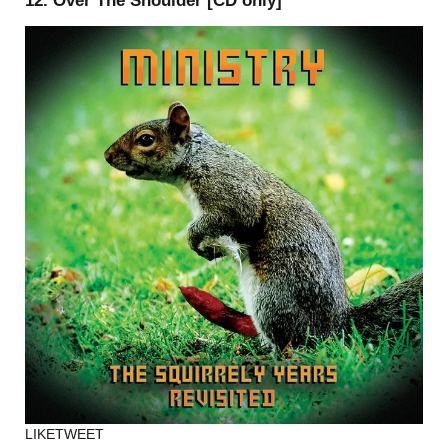
12. Over The Shoulder [CD only]
LIKE
TWEET