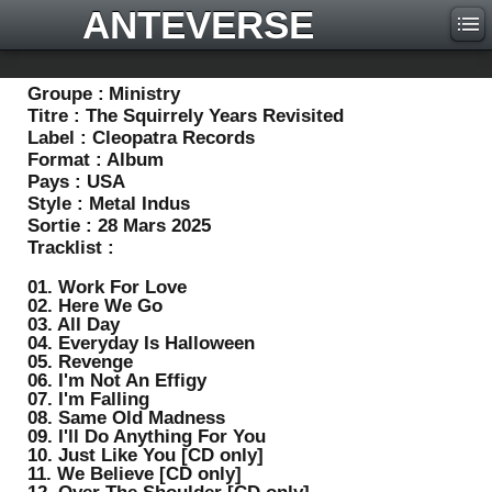
ANTEVERSE
Groupe :
Ministry
Titre :
The Squirrely Years Revisited
Label :
Cleopatra Records
Format :
Album
Pays :
USA
Style :
Metal Indus
Sortie :
28 Mars 2025
Tracklist :
01. Work For Love
02. Here We Go
03. All Day
04. Everyday Is Halloween
05. Revenge
06. I'm Not An Effigy
07. I'm Falling
08. Same Old Madness
09. I'll Do Anything For You
10. Just Like You [CD only]
11. We Believe [CD only]