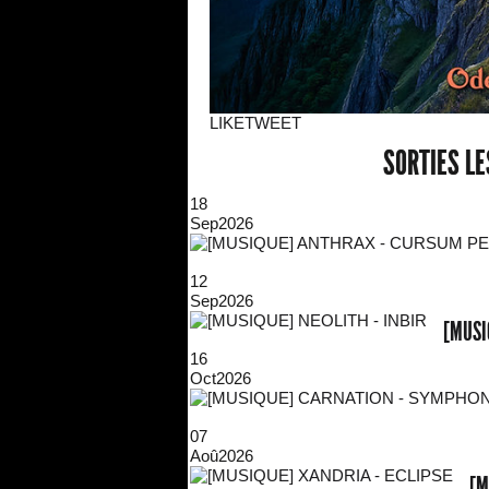
LIKE
TWEET
SORTIES L
18
Sep
2026
12
Sep
2026
[MUSI
16
Oct
2026
07
Aoû
2026
[M