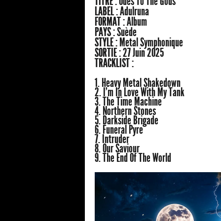
TITRE :
Odes To The Gods
LABEL :
Adulruna
FORMAT :
Album
PAYS :
Suède
STYLE :
Metal Symphonique
SORTIE :
27 Juin 2025
TRACKLIST :
1. Heavy Metal Shakedown
2. I’m In Love With My Tank
3. The Time Machine
4. Northern Stones
5. Darkside Brigade
6. Funeral Pyre
7. Intruder
8. Our Saviour
9. The End Of The World