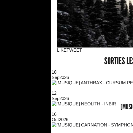
LIKE
TWEET
SORTIES L
18
Sep
2026
12
Sep
2026
[MUSI
16
Oct
2026