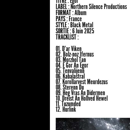
TITRE :
Egor
LABEL :
Northern Silence Productions
FORMAT :
Album
PAYS :
France
STYLE :
Black Metal
SORTIE :
6 Juin 2025
TRACKLIST :
01. D’ar Viken
02. Bolz-noz Ifernus
03. Morzhol Tan
04. E Gor An Egor
05. Tenvalijenn
06. Kabalastral
07. Korollarvest Meurdezus
08. Sterenn Du
09. Heg Vras An Didermen
10. Dreist An Hollved Hewel
11. Tuzumded
12. Hurlink