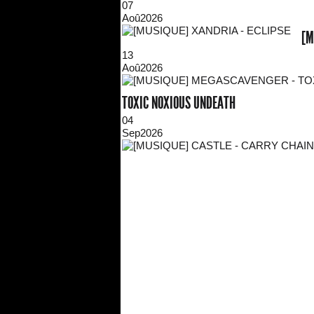
07
Aoû
2026
[M
13
Aoû
2026
TOXIC NOXIOUS UNDEATH
04
Sep
2026