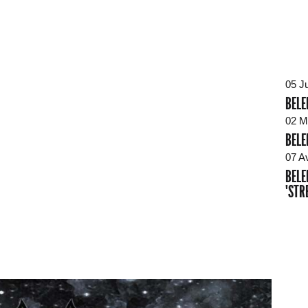
05 J
BELE
02 M
BELE
07 A
BELE
"STR