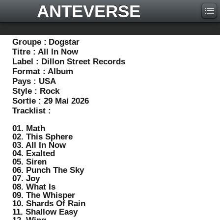
ANTEVERSE
Groupe :
Dogstar
Titre :
All In Now
Label :
Dillon Street Records
Format :
Album
Pays :
USA
Style :
Rock
Sortie :
29 Mai 2026
Tracklist :
01. Math
02. This Sphere
03. All In Now
04. Exalted
05. Siren
06. Punch The Sky
07. Joy
08. What Is
09. The Whisper
10. Shards Of Rain
11. Shallow Easy