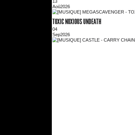
13
Aoû
2026
TOXIC NOXIOUS UNDEATH
04
Sep
2026