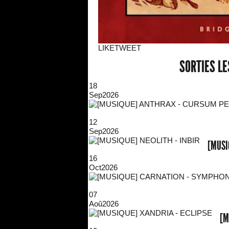
LIKE
TWEET
SORTIES L
18
Sep
2026
12
Sep
2026
[MUSI
16
Oct
2026
07
Aoû
2026
[M