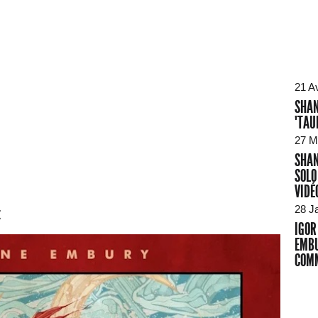
21 A
SHAN
"TAU
27 M
SHAN
SOLO
VIDÉ
28 J
t
IGOR
EMBU
COMM