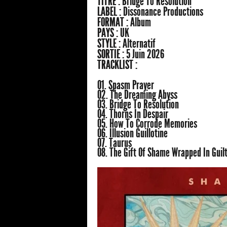
TITRE :
Bridge To Resolution
LABEL :
Dissonance Productions
FORMAT :
Album
PAYS :
UK
STYLE :
Alternatif
SORTIE :
5 Juin 2026
TRACKLIST :
01. Spasm Prayer
02. The Dreaming Abyss
03. Bridge To Resolution
04. Thorns In Despair
05. How To Corrode Memories
06. Illusion Guillotine
07. Taurus
08. The Gift Of Shame Wrapped In Guil