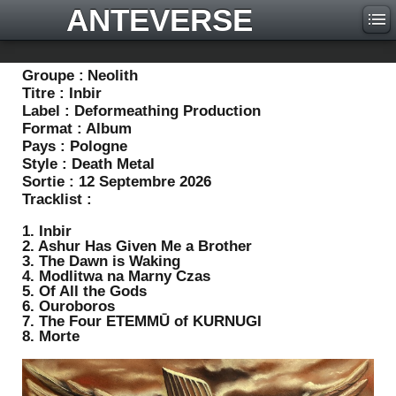
ANTEVERSE
Groupe :
Neolith
Titre :
Inbir
Label :
Deformeathing Production
Format :
Album
Pays :
Pologne
Style :
Death Metal
Sortie :
12 Septembre 2026
Tracklist :
1. Inbir
2. Ashur Has Given Me a Brother
3. The Dawn is Waking
4. Modlitwa na Marny Czas
5. Of All the Gods
6. Ouroboros
7. The Four ETEMMŪ of KURNUGI
8. Morte