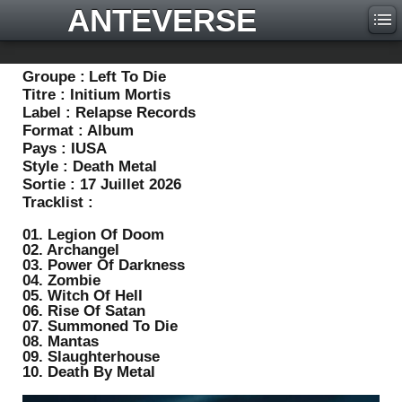
ANTEVERSE
Groupe :
Left To Die
Titre :
Initium Mortis
Label :
Relapse Records
Format :
Album
Pays :
IUSA
Style :
Death Metal
Sortie :
17 Juillet 2026
Tracklist :
01. Legion Of Doom
02. Archangel
03. Power Of Darkness
04. Zombie
05. Witch Of Hell
06. Rise Of Satan
07. Summoned To Die
08. Mantas
09. Slaughterhouse
10. Death By Metal