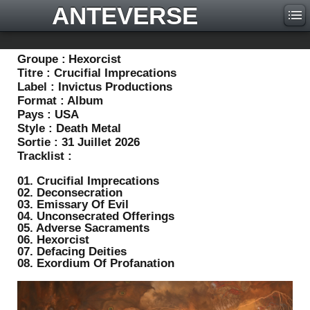
ANTEVERSE
Groupe :
Hexorcist
Titre :
Crucifial Imprecations
Label :
Invictus Productions
Format :
Album
Pays :
USA
Style :
Death Metal
Sortie :
31 Juillet 2026
Tracklist :
01. Crucifial Imprecations
02. Deconsecration
03. Emissary Of Evil
04. Unconsecrated Offerings
05. Adverse Sacraments
06. Hexorcist
07. Defacing Deities
08. Exordium Of Profanation