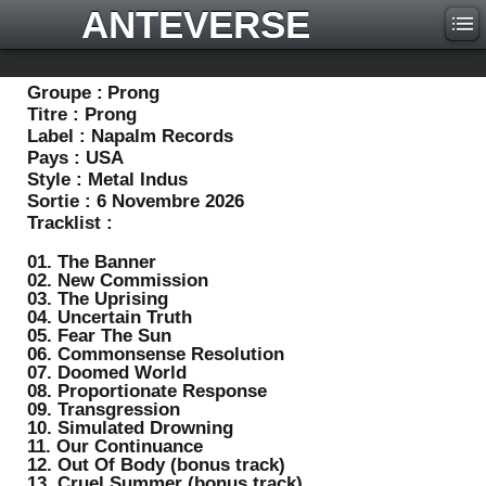
ANTEVERSE
Groupe :
Prong
Titre :
Prong
Label :
Napalm Records
Pays :
USA
Style :
Metal Indus
Sortie :
6 Novembre 2026
Tracklist :
01. The Banner
02. New Commission
03. The Uprising
04. Uncertain Truth
05. Fear The Sun
06. Commonsense Resolution
07. Doomed World
08. Proportionate Response
09. Transgression
10. Simulated Drowning
11. Our Continuance
12. Out Of Body (bonus track)
13. Cruel Summer (bonus track)