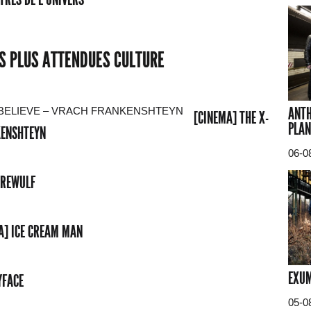
ES PLUS ATTENDUES CULTURE
ANTH
[CINEMA] THE X-
PLAN
NKENSHTEYN
06-0
EREWULF
A] ICE CREAM MAN
EXUM
YFACE
05-0