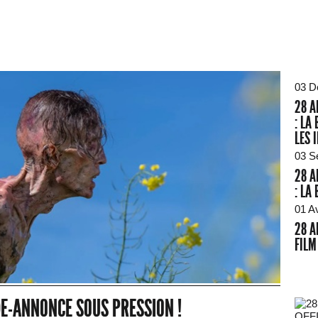
03 D
28 A
: LA
LES 
03 S
28 A
: LA
01 A
28 A
FILM
DE-ANNONCE SOUS PRESSION !