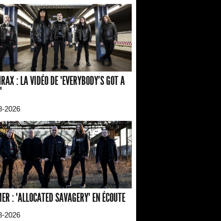
RAX : LA VIDÉO DE "EVERYBODY'S GOT A
"
8-2026
ER : "ALLOCATED SAVAGERY" EN ÉCOUTE
8-2026