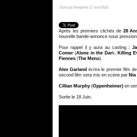
Écrit par Antephil le
17 avril 2025
.
Après les premiers clichés de
28 An
nouvelle bande-annonce sous pression 
Pour rappel il y aura au casting :
Ja
Comer
(
Alone in the Dar
k,
Killing E
Fiennes
(
The Menu
).
Alex Garland
écrira le premier film de
second film sera mis en scène par
Nia
Cillian Murphy
(
Oppenheimer)
en ser
Sortie le 18 Juin.