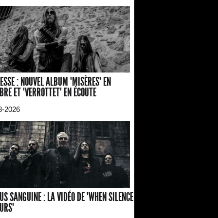
ESSE : NOUVEL ALBUM "MISÈRES" EN
BRE ET "VERROTTET" EN ÉCOUTE
8-2026
US SANGUINE : LA VIDÉO DE "WHEN SILENCE
URS"