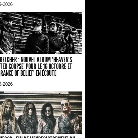
8-2026
BELCHER : NOUVEL ALBUM "HEAVEN'S
TED CORPSE" POUR LE 16 OCTOBRE ET
ERANCE OF BELIEF" EN ÉCOUTE
8-2026