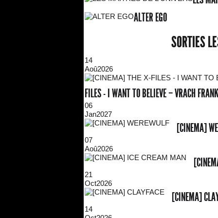
ALTER EGO
SORTIES L
14
Aoû
2026
FILES - I WANT TO BELIEVE – VRACH FRA
06
Jan
2027
[CINEMA] W
07
Aoû
2026
[CINEM
21
Oct
2026
[CINEMA] CLA
14
Oct
2026