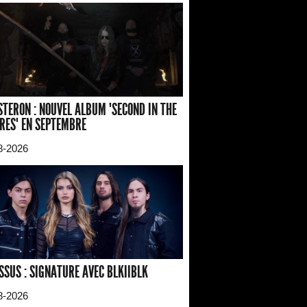
TERON : NOUVEL ALBUM "SECOND IN THE
RES" EN SEPTEMBRE
8-2026
SSUS : SIGNATURE AVEC BLKIIBLK
8-2026