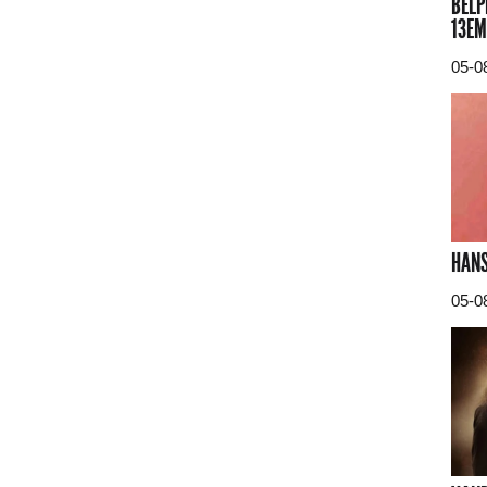
BELP
13EM
05-0
HANS
05-0