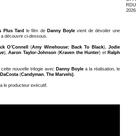
2026
s Plus Tard
le film de
Danny Boyle
vient de dévoiler une
a découvrir ci-dessous.
ck O’Connell
(
Amy Winehouse: Back To Black
),
Jodie
ve
),
Aaron Taylor-Johnson
(
Kraven the Hunter
) et
Ralph
 cette nouvelle trilogie avec
Danny Boyle
a la réalisation, le
 DaCosta
(
Candyman
,
The Marvels)
.
a le producteur exécutif.