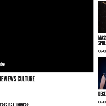
MASS
SPHE
06-0
REVIEWS CULTURE
DECE
06-0
TRES DE L'UNIVERS