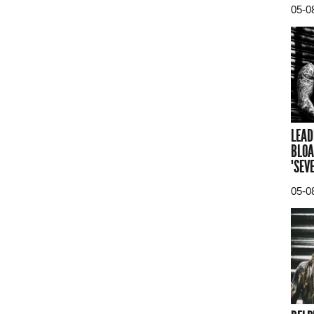
05-0
LEAD
BLOA
"SEV
05-0