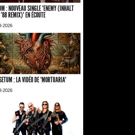
M : NOUVEAU SINGLE "ENEMY (INHALT
 '88 REMIX)" EN ÉCOUTE
8-2026
SETUM : LA VIDÉO DE "MORTUARIA"
8-2026