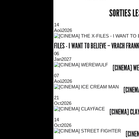
SORTIES L
14
Aoû
2026
FILES - I WANT TO BELIEVE – VRACH FRA
06
Jan
2027
[CINEMA] W
07
Aoû
2026
[CINEM
21
Oct
2026
[CINEMA] CLA
14
Oct
2026
[CINE