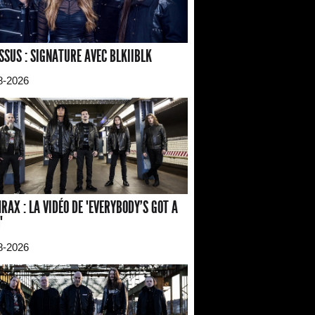
SSUS : SIGNATURE AVEC BLKIIBLK
8-2026
RAX : LA VIDÉO DE "EVERYBODY'S GOT A
"
8-2026