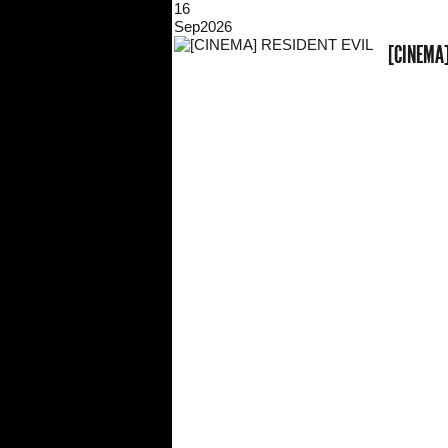
16
Sep
2026
[CINEMA]