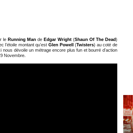
r le
Running Man
de
Edgar Wright
(
Shaun Of The Dead
)
c l'étoile montant qu'est
Glen Powell
(
Twisters
) au coté de
-ci nous dévoile un métrage encore plus fun et bourré d'action
 19 Novembre.