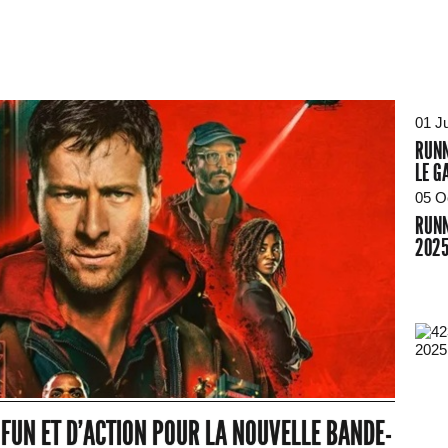
01 Ju
RUNN
LE G
05 O
RUNN
202
2025
 FUN ET D'ACTION POUR LA NOUVELLE BANDE-