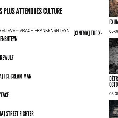
ES PLUS ATTENDUES CULTURE
EXUM
05-0
[CINEMA] THE X-
NKENSHTEYN
EREWULF
A] ICE CREAM MAN
DÉTR
OCTO
YFACE
05-0
MA] STREET FIGHTER