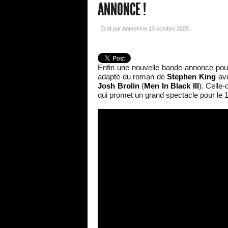
ANNONCE !
Écrit par Antephil le
13 octobre 2025
.
Enfin une nouvelle bande-annonce pou
adapté du roman de
Stephen King
ave
Josh Brolin
(
Men In Black III
). Celle
qui promet un grand spectacle pour le