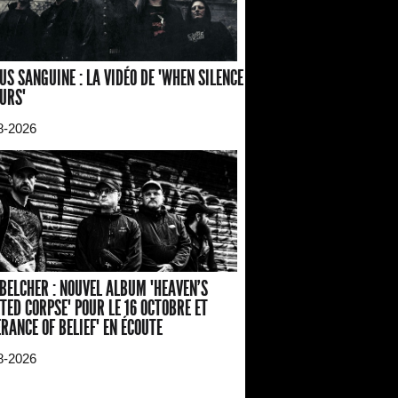
US SANGUINE : LA VIDÉO DE "WHEN SILENCE
URS"
8-2026
BELCHER : NOUVEL ALBUM "HEAVEN'S
TED CORPSE" POUR LE 16 OCTOBRE ET
ERANCE OF BELIEF" EN ÉCOUTE
8-2026