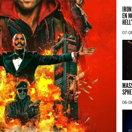
IRON
EN N
HELL
07-0
MASS
SPHE
06-0