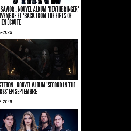
 SAVIOR : NOUVEL ALBUM "DEATHBRINGER"
OVEMBRE ET "BACK FROM THE FIRES OF
" EN ÉCOUTE
8-2026
TERON : NOUVEL ALBUM "SECOND IN THE
RES" EN SEPTEMBRE
8-2026