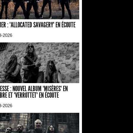
ER : "ALLOCATED SAVAGERY" EN ÉCOUTE
8-2026
ESSE : NOUVEL ALBUM "MISÈRES" EN
BRE ET "VERROTTET" EN ÉCOUTE
8-2026