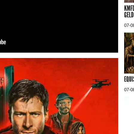
KMFD
GELD
07-0
EQUI
07-0