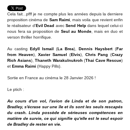
Cela fait...pfff je ne compte plus les années depuis la derniere
proposition cinéma de
Sam Raimi
, mais voila que revient enfin
le réalisateur d'
Evil Dead
avec
Send Help
dans lequel celui-ci
nous fera sa proposition de
Seul au Monde
, mais en duo et
verson thriller horrifique.
Au casting
Edyll Ismail
(
La Brea
),
Dennis Haysbert
(
Far
from Heaven
),
Xavier Samuel
(
Elvis
),
Chris Pang
(
Crazy
Rich Asians
),
Thaneth Warakulnukroh
(
Thai Cave Rescue
)
et
Emma Raimi
(Happy Pills).
Sortie en France au cinéma le 28 Janvier 2026 !
Le ptich :
Au cours d'un vol, l'avion de Linda et de son patron,
Bradley, s'écrase sur une île et ils sont les seuls rescapés
du crash. Linda possède de sérieuses compétences en
matière de survie, ce qui signifie qu'elle est le seul espoir
de Bradley de rester en vie.