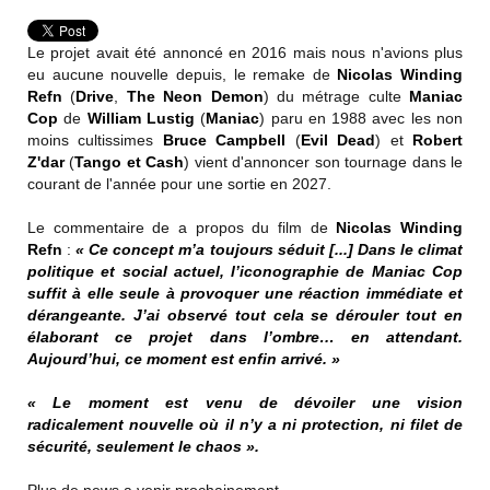
Le projet avait été annoncé en 2016 mais nous n'avions plus
eu aucune nouvelle depuis, le remake de
Nicolas Winding
Refn
(
Drive
,
The Neon Demon
) du métrage culte
Maniac
Cop
de
William Lustig
(
Maniac
) paru en 1988 avec les non
moins cultissimes
Bruce Campbell
(
Evil Dead
) et
Robert
Z'dar
(
Tango et Cash
) vient d'annoncer son tournage dans le
courant de l'année pour une sortie en 2027.
Le commentaire de a propos du film de
Nicolas Winding
Refn
:
« Ce concept m’a toujours séduit [...] Dans le climat
politique et social actuel, l’iconographie de Maniac Cop
suffit à elle seule à provoquer une réaction immédiate et
dérangeante. J’ai observé tout cela se dérouler tout en
élaborant ce projet dans l’ombre… en attendant.
Aujourd’hui, ce moment est enfin arrivé. »
« Le moment est venu de dévoiler une vision
radicalement nouvelle où il n’y a ni protection, ni filet de
sécurité, seulement le chaos ».