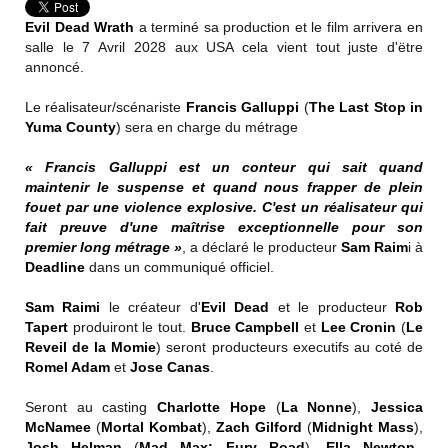
Evil Dead Wrath
a terminé sa production et le film arrivera en
salle le 7 Avril 2028 aux USA cela vient tout juste d'ëtre
annoncé.
Le réalisateur/scénariste
Francis Galluppi
(
The Last Stop in
Yuma County
) sera en charge du métrage
« Francis Galluppi est un conteur qui sait quand
maintenir le suspense et quand nous frapper de plein
fouet par une violence explosive. C'est un réalisateur qui
fait preuve d'une maîtrise exceptionnelle pour son
premier long métrage »
, a déclaré le producteur
Sam Raim
i à
Deadline
dans un communiqué officiel.
Sam Raimi
le créateur d'
Evil Dead
et le producteur
Rob
Tapert
produiront le tout.
Bruce Campbell
et
Lee Cronin
(
Le
Reveil de la Momie
) seront producteurs executifs au coté de
Romel Adam
et
Jose Canas
.
Seront au casting
Charlotte Hope
(
La Nonne
),
Jessica
McNamee
(
Mortal Kombat
),
Zach Gilford
(
Midnight Mass
),
Josh Helman
(
Mad Max: Fury Road
),
Ella Newton