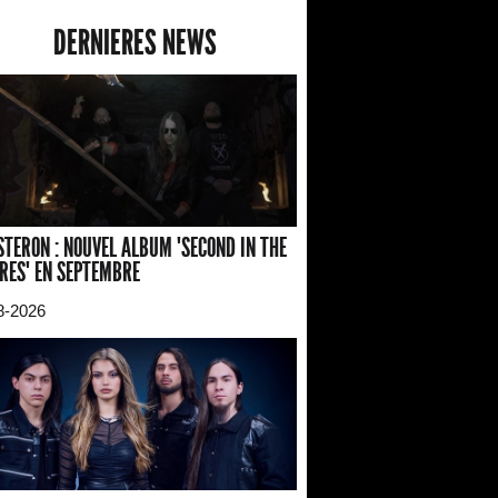
DERNIERES NEWS
TERON : NOUVEL ALBUM "SECOND IN THE
RES" EN SEPTEMBRE
8-2026