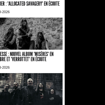
ER : "ALLOCATED SAVAGERY" EN ÉCOUTE
8-2026
ESSE : NOUVEL ALBUM "MISÈRES" EN
BRE ET "VERROTTET" EN ÉCOUTE
8-2026