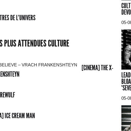
CULT
DEVO
TRES DE L'UNIVERS
05-0
ES PLUS ATTENDUES CULTURE
[CINEMA] THE X-
NKENSHTEYN
LEAD
BLOA
"SEV
EREWULF
05-0
A] ICE CREAM MAN