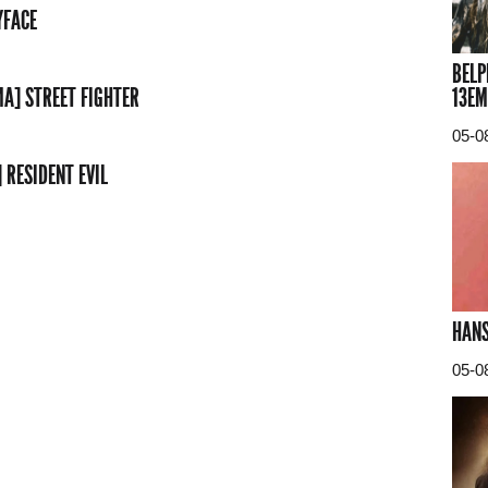
YFACE
BELP
13EM
MA] STREET FIGHTER
05-0
 RESIDENT EVIL
HANS
05-0