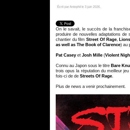
Écrit par Antephil le
3 juin 2026
.
On le savait, le succès de la franchi
produire de nouvelles adaptations de s
chantier du film
Street Of Rage
,
Lions
as well as The Book of Clarence
) au 
Pat Casey
et
Josh Mille
(
Violent Nigh
Connu au Japon sous le titre
Bare Knu
trois opus la réputation du meilleur je
fois-ci de de
Streets Of Rage
.
Plus de news a venir prochainement.