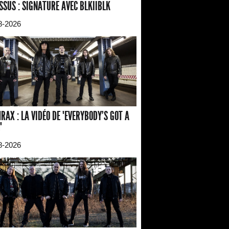
SSUS : SIGNATURE AVEC BLKIIBLK
8-2026
RAX : LA VIDÉO DE "EVERYBODY'S GOT A
"
8-2026