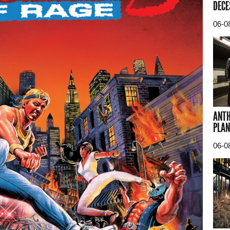
DECE
06-0
ANTH
PLAN
06-0