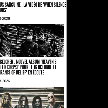
US SANGUINE : LA VIDÉO DE "WHEN SILENCE
URS"
8-2026
BELCHER : NOUVEL ALBUM "HEAVEN'S
TED CORPSE" POUR LE 16 OCTOBRE ET
ERANCE OF BELIEF" EN ÉCOUTE
8-2026