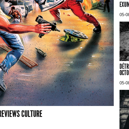
EXUM
05-0
DÉTR
OCTO
05-0
REVIEWS CULTURE