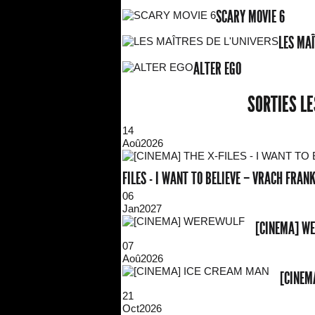
SCARY MOVIE 6
LES MAÎ
ALTER EGO
SORTIES L
14
Aoû
2026
FILES - I WANT TO BELIEVE – VRACH FRA
06
Jan
2027
[CINEMA] W
07
Aoû
2026
[CINEM
21
Oct
2026