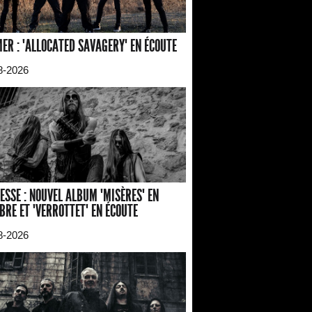
ER : "ALLOCATED SAVAGERY" EN ÉCOUTE
8-2026
ESSE : NOUVEL ALBUM "MISÈRES" EN
BRE ET "VERROTTET" EN ÉCOUTE
8-2026