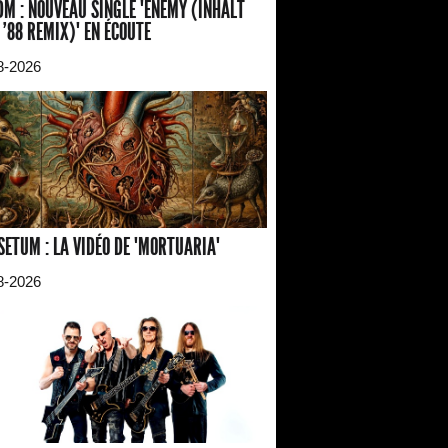
M : NOUVEAU SINGLE "ENEMY (INHALT
 '88 REMIX)" EN ÉCOUTE
8-2026
SETUM : LA VIDÉO DE "MORTUARIA"
8-2026