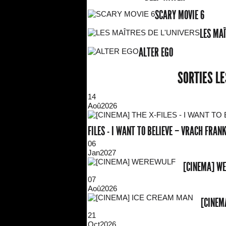
SCARY MOVIE 6
LES MAÎ
ALTER EGO
SORTIES L
14
Aoû
2026
FILES - I WANT TO BELIEVE – VRACH FRA
06
Jan
2027
[CINEMA] W
07
Aoû
2026
[CINEM
21
Oct
2026