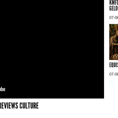
KMFD
GELD
07-0
EQUI
07-0
REVIEWS CULTURE