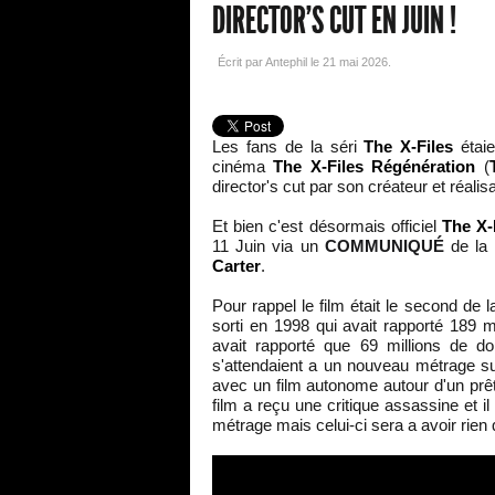
DIRECTOR'S CUT EN JUIN !
Écrit par Antephil le
21 mai 2026
.
Les fans de la séri
The
X-Files
étaie
cinéma
The X-Files Régénération
(
director's cut par son créateur et réalis
Et bien c'est désormais officiel
The X-
11 Juin via un
COMMUNIQUÉ
de la 
Carter
.
Pour rappel le film était le second de 
sorti en 1998 qui avait rapporté 189 m
avait rapporté que 69 millions de d
s'attendaient a un nouveau métrage sur
avec un film autonome autour d'un prêt
film a reçu une critique assassine et il
métrage mais celui-ci sera a avoir rien 