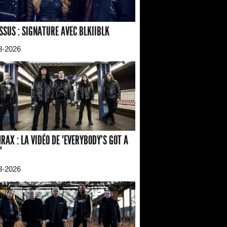
SSUS : SIGNATURE AVEC BLKIIBLK
8-2026
RAX : LA VIDÉO DE "EVERYBODY'S GOT A
"
8-2026