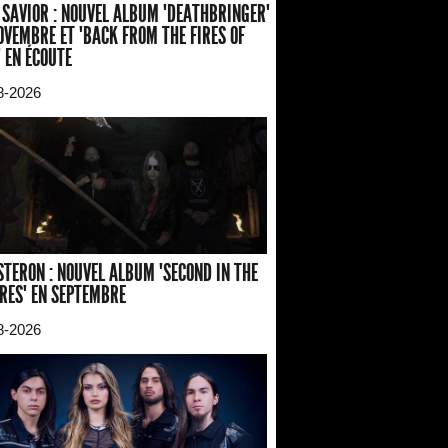
 SAVIOR : NOUVEL ALBUM "DEATHBRINGER"
OVEMBRE ET "BACK FROM THE FIRES OF
" EN ÉCOUTE
8-2026
TERON : NOUVEL ALBUM "SECOND IN THE
RES" EN SEPTEMBRE
8-2026