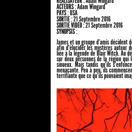
RÉALISATEUR :
Adam Wingard
ACTEURS :
Adam Wingard
PAYS :
USA
SORTIE :
21 Septembre 2016
SORTIE VIDÉO :
21 Septembre 2016
SYNOPSIS :
James et un groupe d'amis décident de
afin d'élucider les mystères autour 
liée à la légende de Blair Witch. Au 
sur deux personnes de la région qui 
sinueux. Mais tandis qu'ils s'enfonc
menaçante. Peu à peu, ils commencent
terrifiante que ce qu'ils pouvaient imag