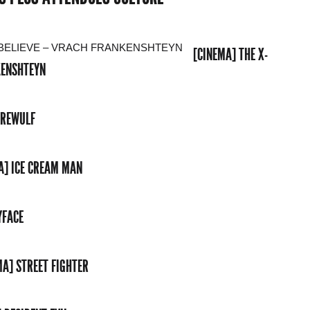
[CINEMA] THE X-
NKENSHTEYN
EREWULF
A] ICE CREAM MAN
YFACE
MA] STREET FIGHTER