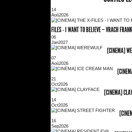
14
Aoû
2026
FILES - I WANT TO BELIEVE – VRACH FRA
06
Jan
2027
[CINEMA] W
07
Aoû
2026
[CINEM
21
Oct
2026
[CINEMA] CLA
14
Oct
2026
[CINE
16
Sep
2026