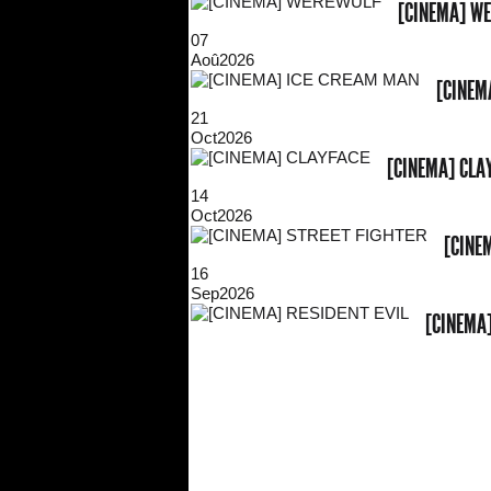
[CINEMA] W
07
Aoû
2026
[CINEM
21
Oct
2026
[CINEMA] CLA
14
Oct
2026
[CINE
16
Sep
2026
[CINEMA]