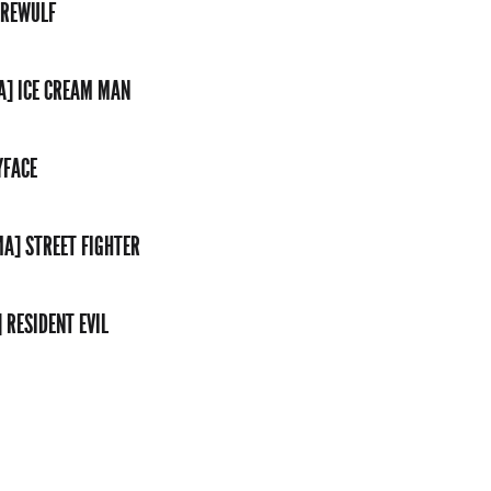
EREWULF
A] ICE CREAM MAN
YFACE
MA] STREET FIGHTER
 RESIDENT EVIL