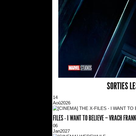
SORTIES L
14
Aoû
2026
FILES - I WANT TO BELIEVE – VRACH FRA
06
Jan
2027