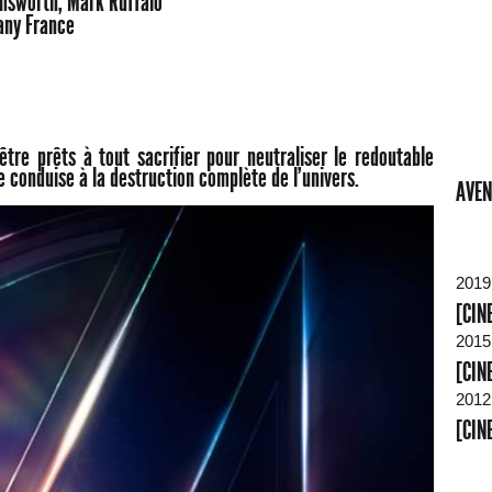
emsworth, Mark Ruffalo
any France
être prêts à tout sacrifier pour neutraliser le redoutable
 conduise à la destruction complète de l’univers.
AVEN
2019
[CIN
2015
[CIN
2012
[CIN