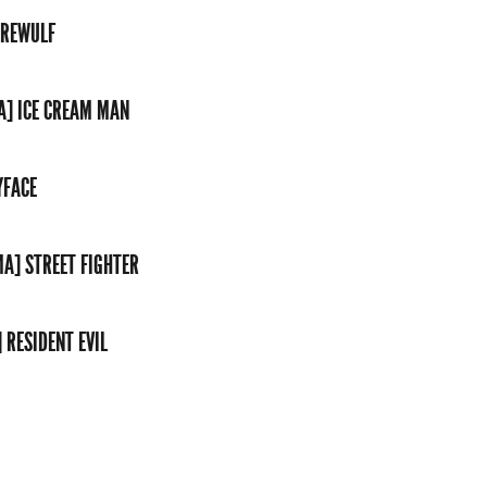
EREWULF
A] ICE CREAM MAN
YFACE
MA] STREET FIGHTER
 RESIDENT EVIL