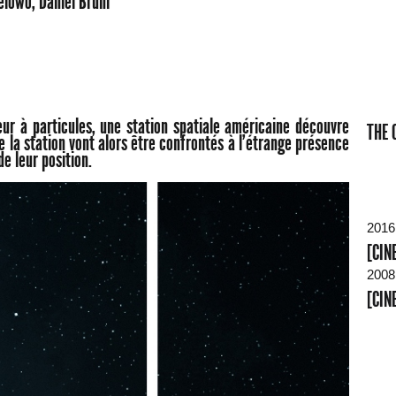
lowo, Daniel Brühl
ur à particules, une station spatiale américaine découvre
THE 
de la station vont alors être confrontés à l'étrange présence
de leur position.
2016
[CIN
2008
[CIN