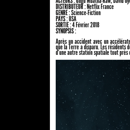
ACTEURS :
Gugu Mbatha-Raw, David Oye
DISTRIBUTEUR :
Netflix France
GENRE :
Science-Fiction
PAYS :
USA
SORTIE :
4 Février 2018
SYNOPSIS :
Après un accident avec un accélérate
que la Terre a disparu. Les résidents 
d'une autre station spatiale tout près 