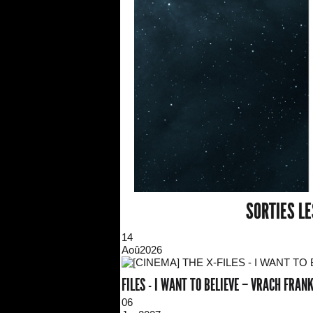
SORTIES L
14
Aoû
2026
FILES - I WANT TO BELIEVE – VRACH FRA
06