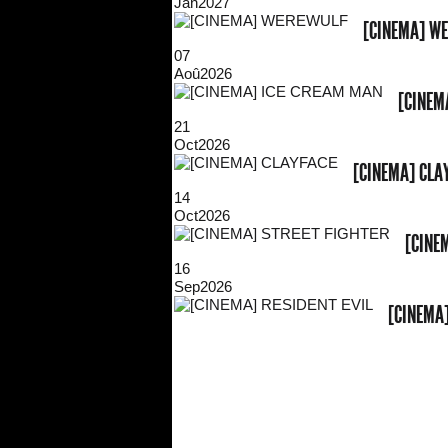
Jan
2027
[CINEMA] W
07
Aoû
2026
[CINEM
21
Oct
2026
[CINEMA] CLA
14
Oct
2026
[CINE
16
Sep
2026
[CINEMA]