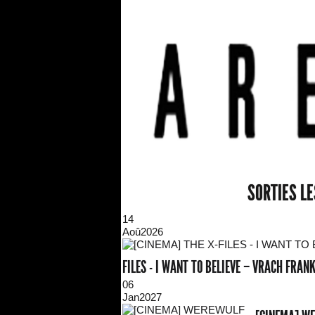
SORTIES L
14
Aoû
2026
FILES - I WANT TO BELIEVE – VRACH FRA
06
Jan
2027