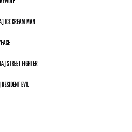
EREWULF
A] ICE CREAM MAN
YFACE
MA] STREET FIGHTER
 RESIDENT EVIL