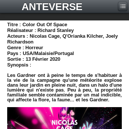
ANTEVERSE
Titre :
Color Out Of Space
Réalisateur :
Richard Stanley
Acteurs :
Nicolas Cage, Q'Orianka Kilcher, Joely
Richardson
Genre :
Horreur
Pays :
USA/Malaisie/Portugal
Sortie :
13 Février 2020
Synopsis :
Les Gardner ont à peine le temps de s'habituer à
la vie de la campagne qu'une météorite explose
dans leur jardin en pleine nuit, dans un halo d'une
lumière qui n'existe pas. Peu à peu, la propriété
familiale semble contaminée par un mal indicible,
qui affecte la flore, la faune... et les Gardner.