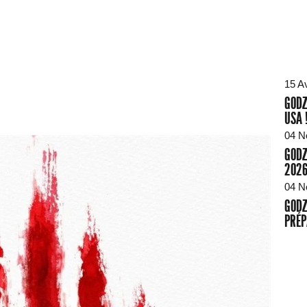
15 A
GODZ
USA 
04 N
GODZ
2026
04 N
GODZ
PRÉP