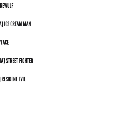
EREWULF
A] ICE CREAM MAN
YFACE
MA] STREET FIGHTER
 RESIDENT EVIL