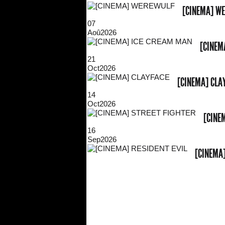
[CINEMA] W
07
Aoû
2026
[CINEM
21
Oct
2026
[CINEMA] CLA
14
Oct
2026
[CINE
16
Sep
2026
[CINEMA]