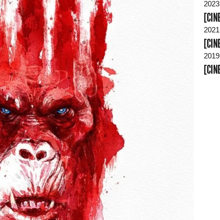
2023
[CIN
2021
[CIN
2019
[CIN