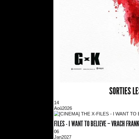
SORTIES L
14
Aoû
2026
FILES - I WANT TO BELIEVE – VRACH FRA
06
Jan
2027