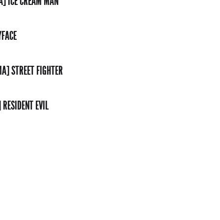
A] ICE CREAM MAN
YFACE
MA] STREET FIGHTER
 RESIDENT EVIL