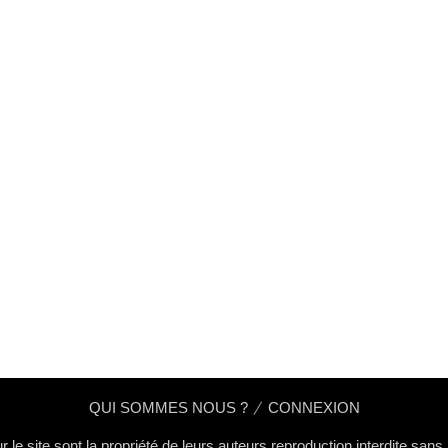
QUI SOMMES NOUS ?
CONNEXION
 le site sont la propriété de leurs auteurs,reproduction interdite san