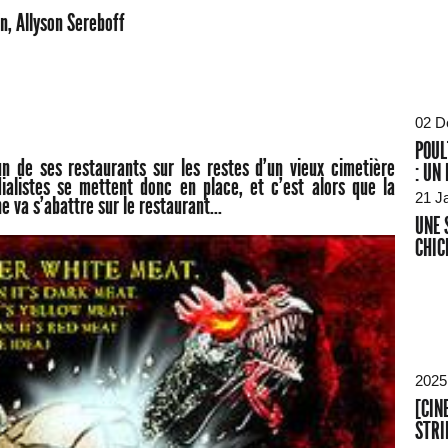
n, Allyson Sereboff
02 D
POUL
un de ses restaurants sur les restes d'un vieux cimetière
: UN
ialistes se mettent donc en place, et c'est alors que la
21 J
e va s'abattre sur le restaurant...
UNE 
CHIC
2025
[CIN
STRI