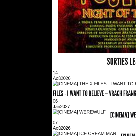
SORTIES L
14
Aoû
2026
FILES - I WANT TO BELIEVE – VRACH FRA
06
Jan
2027
[CINEMA] W
07
Aoû
2026