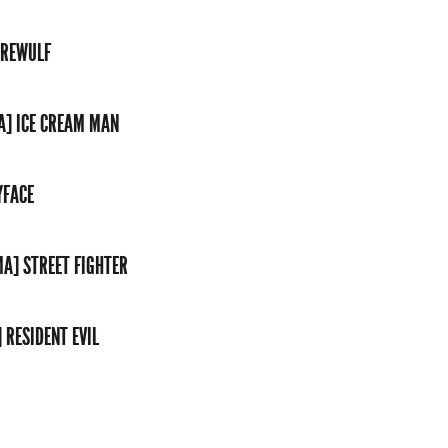
EREWULF
A] ICE CREAM MAN
YFACE
MA] STREET FIGHTER
 RESIDENT EVIL