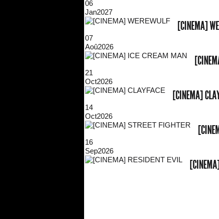
06
Jan
2027
[CINEMA] W
07
Aoû
2026
[CINEM
21
Oct
2026
[CINEMA] CLA
14
Oct
2026
[CINE
16
Sep
2026
[CINEMA]