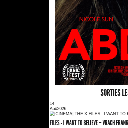
SORTIES L
14
Aoû
2026
FILES - I WANT TO BELIEVE – VRACH FRA