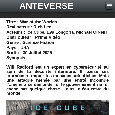
ANTEVERSE
Titre :
War of the Worlds
Réalisateur :
Rich Lee
Acteurs :
Ice Cube, Eva Longoria, Michael O'Neill
Distributeur :
Prime Vidéo
Genre :
Science-Fiction
Pays :
USA
Sortie :
30 Juillet 2025
Synopsis :
Will Radford est un expert en cybersécurité au
sein de la Sécurité intérieure. Il passe ses
journées à traquer les menaces potentielles. Mais
une attaque menée par une entité inconnue
l’amène à se demander si le gouvernement ne lui
cache pas quelque chose… ainsi qu’au reste du
monde.