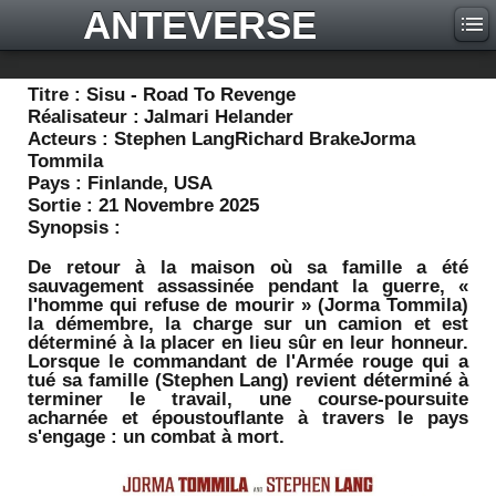
ANTEVERSE
Titre :
Sisu - Road To Revenge
Réalisateur :
Jalmari Helander
Acteurs :
Stephen LangRichard BrakeJorma
Tommila
Pays :
Finlande, USA
Sortie :
21 Novembre 2025
Synopsis :
De retour à la maison où sa famille a été
sauvagement assassinée pendant la guerre, «
l'homme qui refuse de mourir » (Jorma Tommila)
la démembre, la charge sur un camion et est
déterminé à la placer en lieu sûr en leur honneur.
Lorsque le commandant de l'Armée rouge qui a
tué sa famille (Stephen Lang) revient déterminé à
terminer le travail, une course-poursuite
acharnée et époustouflante à travers le pays
s'engage : un combat à mort.