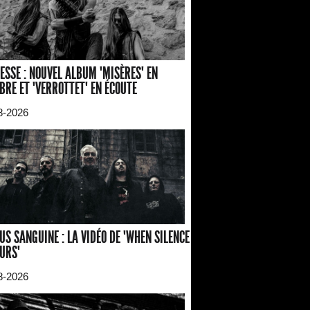
ESSE : NOUVEL ALBUM "MISÈRES" EN
BRE ET "VERROTTET" EN ÉCOUTE
8-2026
US SANGUINE : LA VIDÉO DE "WHEN SILENCE
URS"
8-2026