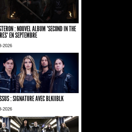
TERON : NOUVEL ALBUM "SECOND IN THE
RES" EN SEPTEMBRE
8-2026
SSUS : SIGNATURE AVEC BLKIIBLK
8-2026