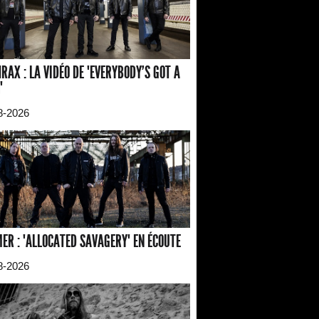
RAX : LA VIDÉO DE "EVERYBODY'S GOT A
"
8-2026
ER : "ALLOCATED SAVAGERY" EN ÉCOUTE
8-2026