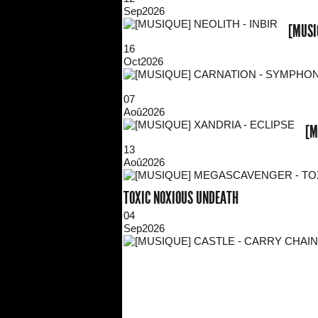
Sep
2026
[MUSI
16
Oct
2026
07
Aoû
2026
[M
13
Aoû
2026
TOXIC NOXIOUS UNDEATH
04
Sep
2026