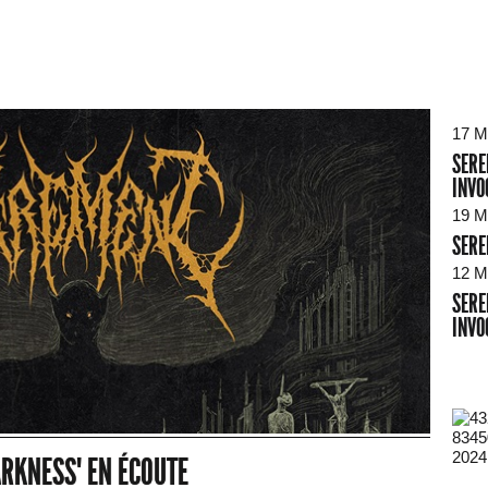
17 M
SERE
INVO
19 M
SERE
12 M
SERE
INVO
2024
ARKNESS" EN ÉCOUTE