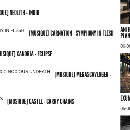
QUE] NEOLITH - INBIR
ANTH
[MUSIQUE] CARNATION - SYMPHONY IN FLESH
PLAN
06-0
USIQUE] XANDRIA - ECLIPSE
[MUSIQUE] MEGASCAVENGER -
EXUM
[MUSIQUE] CASTLE - CARRY CHAINS
05-0