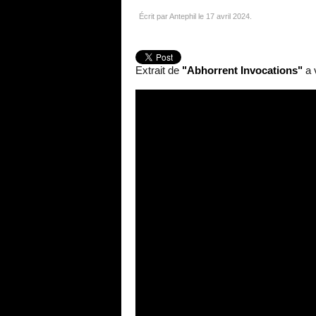
Écrit par Antephil le
17 avril 2024
.
Extrait de
"Abhorrent Invocations"
a 