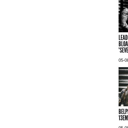
LEAD
BLOA
"SEV
05-0
BELP
13EM
05-0