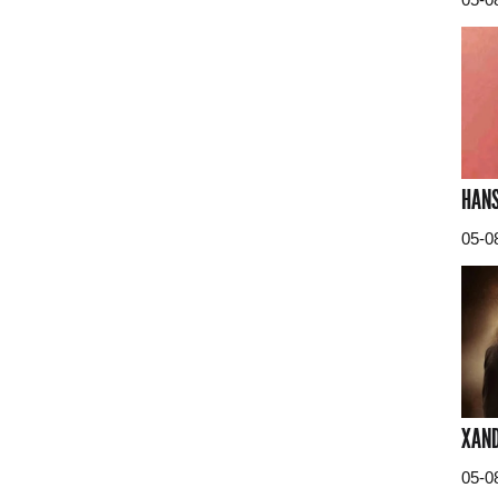
HANS
05-0
XAND
05-0