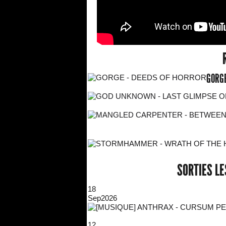
GORGE
SORTIES L
18
Sep
2026
12