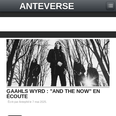
ANTEVERSE
GAAHLS WYRD : "AND THE NOW" EN
ÉCOUTE
Écrit par Antephil le
7 mai 2025
.