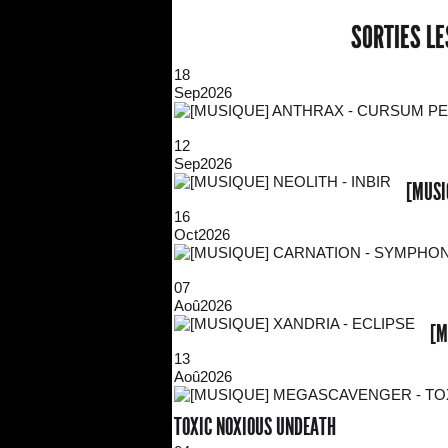
SORTIES L
18
Sep
2026
12
Sep
2026
[MUSI
16
Oct
2026
07
Aoû
2026
[M
13
Aoû
2026
TOXIC NOXIOUS UNDEATH