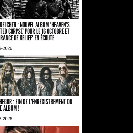
BELCHER : NOUVEL ALBUM "HEAVEN'S
TED CORPSE" POUR LE 16 OCTOBRE ET
ERANCE OF BELIEF" EN ÉCOUTE
8-2026
HEGOR : FIN DE L'ENREGISTREMENT DU
E ALBUM !
8-2026