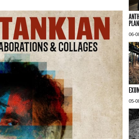
ANTH
PLAN
06-0
EXUM
05-0