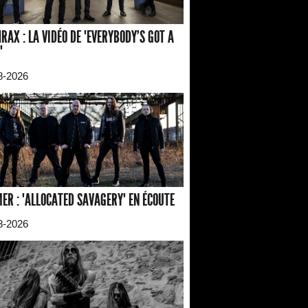
RAX : LA VIDÉO DE "EVERYBODY'S GOT A
"
8-2026
ER : "ALLOCATED SAVAGERY" EN ÉCOUTE
8-2026