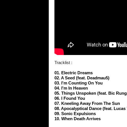
Tracklist :
01. Electric Dreams
02. A Seed (feat. Deadmau5)
03. I'm Counting On You
04. I'm In Heaven
05. Things Unspoken (feat. Bic Rung
06. I Found You
07. Kneeling Away From The Sun
08. Apocalyptical Dance (feat. Lucas 
09. Sonic Expulsions
10. When Death Arrives