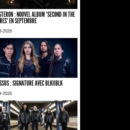
TERON : NOUVEL ALBUM "SECOND IN THE
RES" EN SEPTEMBRE
8-2026
SSUS : SIGNATURE AVEC BLKIIBLK
8-2026