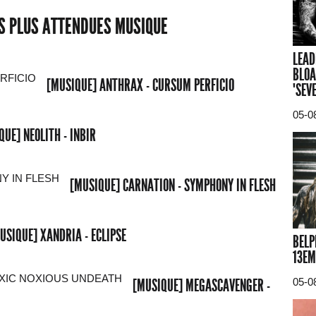
ES PLUS ATTENDUES MUSIQUE
LEAD
BLOA
[MUSIQUE] ANTHRAX - CURSUM PERFICIO
"SEV
05-0
QUE] NEOLITH - INBIR
[MUSIQUE] CARNATION - SYMPHONY IN FLESH
USIQUE] XANDRIA - ECLIPSE
BELP
13EM
[MUSIQUE] MEGASCAVENGER -
05-0