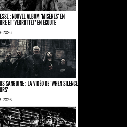
ESSE : NOUVEL ALBUM "MISÈRES" EN
BRE ET "VERROTTET" EN ÉCOUTE
8-2026
US SANGUINE : LA VIDÉO DE "WHEN SILENCE
URS"
8-2026