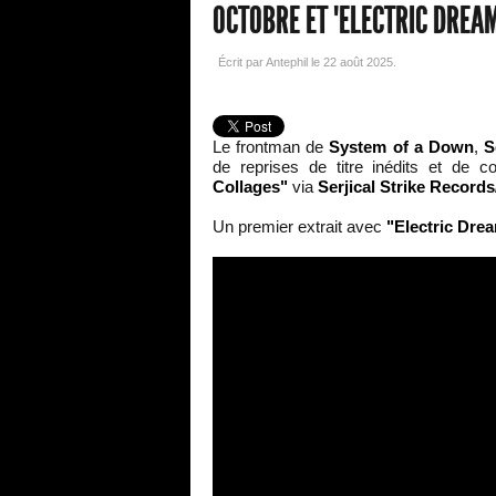
OCTOBRE ET "ELECTRIC DREA
Écrit par Antephil le
22 août 2025
.
Le frontman de
System of a Down
,
S
de reprises de titre inédits et de co
Collages"
via
Serjical Strike Record
Un premier extrait avec
"Electric Dre