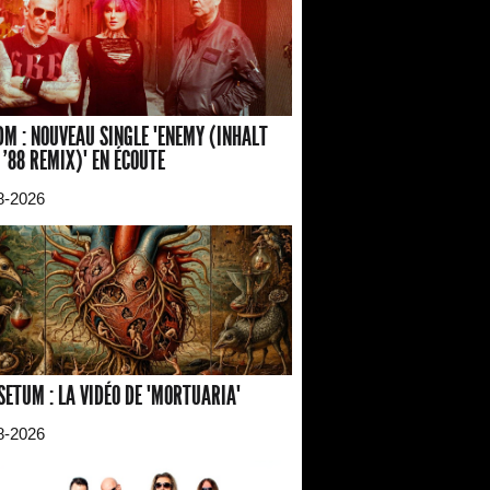
M : NOUVEAU SINGLE "ENEMY (INHALT
 '88 REMIX)" EN ÉCOUTE
8-2026
SETUM : LA VIDÉO DE "MORTUARIA"
8-2026