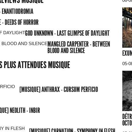
06-0
- ENANTIODROMIA
 - DEEDS OF HORROR
GOD UNKNOWN - LAST GLIMPSE OF DAYLIGHT
MANGLED CARPENTER - BETWEEN
BLOOD AND SILENCE
EXUM
ES PLUS ATTENDUES MUSIQUE
05-0
[MUSIQUE] ANTHRAX - CURSUM PERFICIO
QUE] NEOLITH - INBIR
DÉTR
OCTO
[MUSIQUE] CARNATION - SYMPHONY IN FLESH