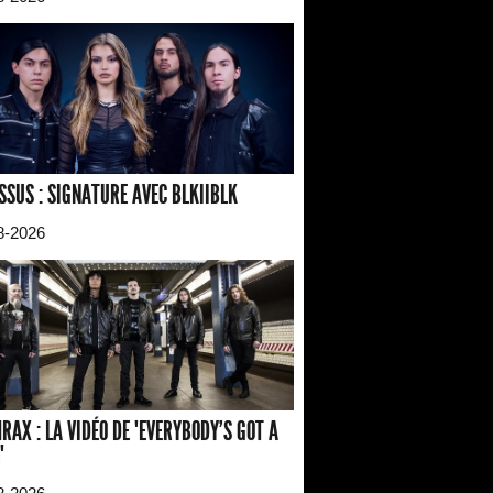
SSUS : SIGNATURE AVEC BLKIIBLK
8-2026
RAX : LA VIDÉO DE "EVERYBODY'S GOT A
"