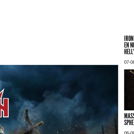
IRON
EN N
HELL
07-0
MASS
SPHE
06-0