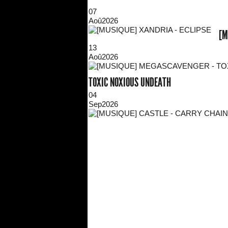
07
Aoû
2026
[M
13
Aoû
2026
TOXIC NOXIOUS UNDEATH
04
Sep
2026