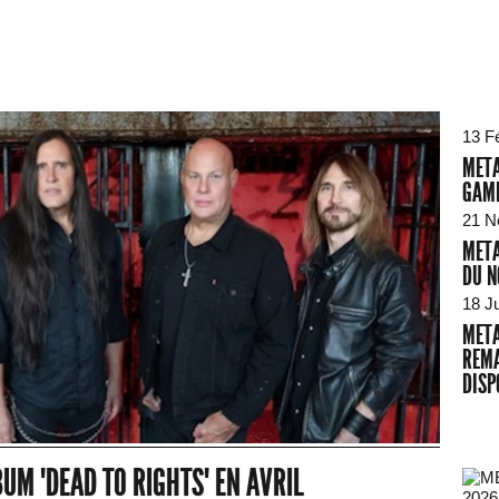
13 F
META
GAME
21 N
META
DU N
18 Ju
META
REMA
DISP
UM "DEAD TO RIGHTS" EN AVRIL
2026