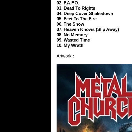
02. F.A.F.O.
03. Dead To Rights
04. Deep Cover Shakedown
05. Feet To The Fire
06. The Show
07. Heaven Knows (Slip Away)
08. No Memory
09. Wasted Time
10. My Wrath
Artwork :