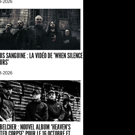
8-2026
US SANGUINE : LA VIDÉO DE "WHEN SILENCE
URS"
8-2026
BELCHER : NOUVEL ALBUM "HEAVEN'S
TED CORPSE" POUR LE 16 OCTOBRE ET