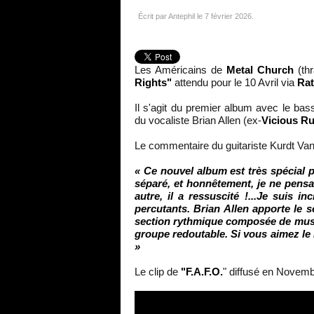
Écrit par Antephil le
7 février 2026
.
Les Américains de
Metal Church
(thr
Rights"
attendu pour le 10 Avril via
Rat
Il s'agit du premier album avec le bas
du vocaliste Brian Allen (ex-
Vicious R
Le commentaire du guitariste Kurdt Va
« Ce nouvel album est très spécial p
séparé, et honnêtement, je ne pensa
autre, il a ressuscité !...Je suis 
percutants. Brian Allen apporte le
section rythmique composée de music
groupe redoutable. Si vous aimez l
»
Le clip de
"F.A.F.O.
" diffusé en Novemb