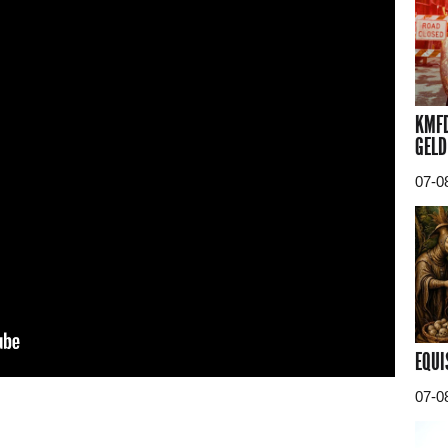
KMFD
GELD
07-0
EQUI
07-0