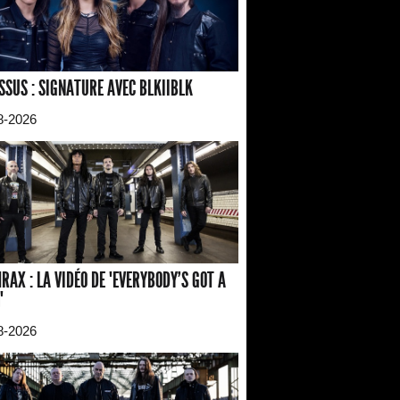
SSUS : SIGNATURE AVEC BLKIIBLK
8-2026
RAX : LA VIDÉO DE "EVERYBODY'S GOT A
"
8-2026