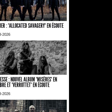
ER : "ALLOCATED SAVAGERY" EN ÉCOUTE
8-2026
ESSE : NOUVEL ALBUM "MISÈRES" EN
BRE ET "VERROTTET" EN ÉCOUTE
8-2026