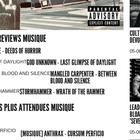
CULT
REVIEWS MUSIQUE
DEVO
 - DEEDS OF HORROR
05-0
GOD UNKNOWN - LAST GLIMPSE OF DAYLIGHT
MANGLED CARPENTER - BETWEEN
BLOOD AND SILENCE
STORMHAMMER - WRATH OF THE HAMMER
ES PLUS ATTENDUES MUSIQUE
LEAD
BLOA
"SEV
[MUSIQUE] ANTHRAX - CURSUM PERFICIO
05-0