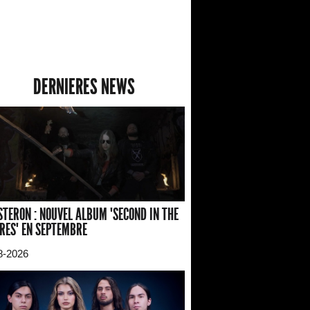
DERNIERES NEWS
TERON : NOUVEL ALBUM "SECOND IN THE
RES" EN SEPTEMBRE
8-2026