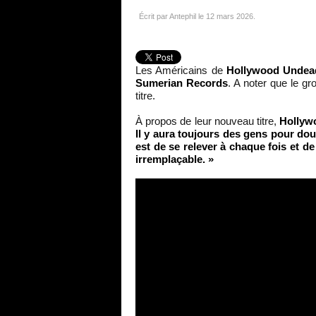
Écrit par Antephil le
12 mars 2026
.
Les Américains de
Hollywood Undea
Sumerian Records
. A noter que le gr
titre.
À propos de leur nouveau titre,
Hollyw
Il y aura toujours des gens pour dou
est de se relever à chaque fois et d
irremplaçable. »