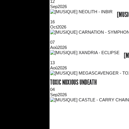
12
Sep
2026
[MUSI
16
Oct
2026
07
Aoû
2026
[M
13
Aoû
2026
TOXIC NOXIOUS UNDEATH
04
Sep
2026