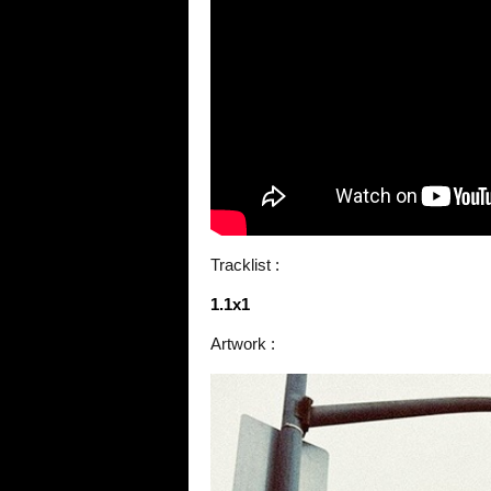
Tracklist :
1.1x1
Artwork :