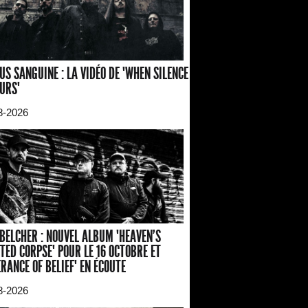
US SANGUINE : LA VIDÉO DE "WHEN SILENCE
URS"
8-2026
BELCHER : NOUVEL ALBUM "HEAVEN'S
TED CORPSE" POUR LE 16 OCTOBRE ET
ERANCE OF BELIEF" EN ÉCOUTE
8-2026