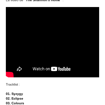
La vidéo de
"The Shannon's Home"
:
Tracklist :
01. Syzygy
02. Eclipse
03. Colours