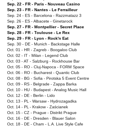
Sep. 22 - FR - Paris - Nouveau Casino
Sep. 23 - FR - Nantes - Le Ferrailleur
Sep. 24 - ES - Barcelona - Razzmatazz 3
Sep. 26 - ES - Albacete - Ginetarock
Sep. 27 - FR - Montpellier - Secret Place
Sep. 28 - FR - Toulouse - Le Rex
Sep. 29 - FR - Lyon - Rock'n Eat
Sep. 30 - DE - Munich - Backstage Halle
Oct. 01 - HR - Zagreb - Boogaloo Club
Oct. 02 - IT - Milan - Legend Club
Oct. 03 - AT - Salzburg - Rockhouse Bar
Oct. 05 - RO - Cluj-Napoca - FORM Space
Oct. 06 - RO - Bucharest - Quantic Club
Oct. 08 - BG - Sofia - Pirotska 5 Event Centre
Oct. 09 - RS - Belgrade - Zappa Barka
Oct. 10 - HU - Budapest - Analog Music Hall
Oct. 12 - DE - Berlin - Lido
Oct. 13 - PL - Warsaw - Hydrozagadka
Oct. 14 - PL - Krakow - Zaścianek
Oct. 15 - CZ - Prague - Distrikt Prague
Oct. 16 - DE - Dresden - Blauer Salon
Oct. 18 - DE - Cham - L.A. Live Style Cafe