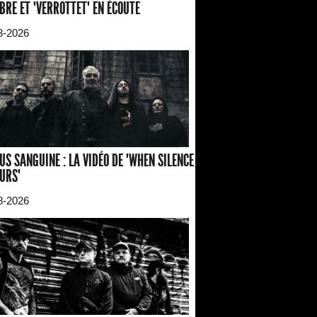
BRE ET "VERROTTET" EN ÉCOUTE
8-2026
US SANGUINE : LA VIDÉO DE "WHEN SILENCE
URS"
8-2026