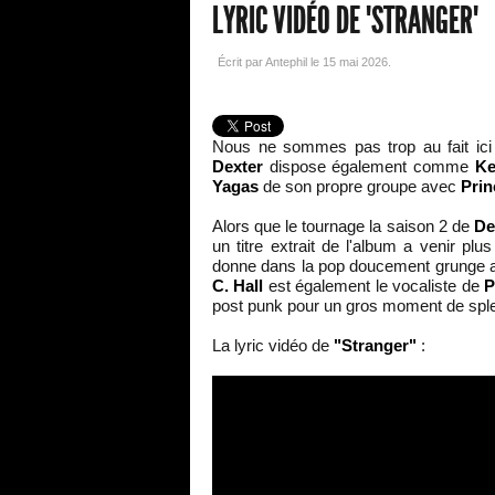
LYRIC VIDÉO DE "STRANGER"
Écrit par Antephil le
15 mai 2026
.
Nous ne sommes pas trop au fait ici o
Dexter
dispose également comme
Ke
Yagas
de son propre groupe avec
Pri
Alors que le tournage la saison 2 de
De
un titre extrait de l'album a venir plu
donne dans la pop doucement grunge a
C. Hall
est également le vocaliste de
P
post punk pour un gros moment de sple
La lyric vidéo de
"Stranger"
: