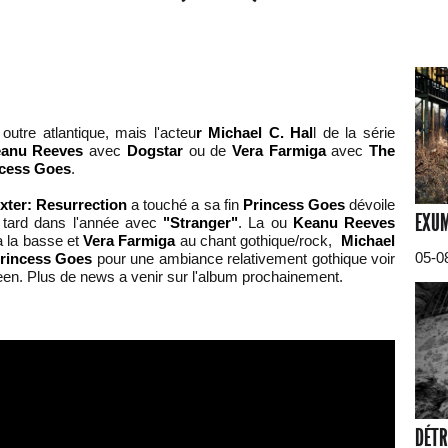
utre atlantique, mais l'acteu
r Michael C. Hal
l de la série
anu Reeves
avec
Dogstar
ou de
Vera Farmiga
avec
The
ncess Goes
.
xter: Resurrection
a touché a sa fin
Princess Goes
dévoile
EXUM
s tard dans l'année avec
"Stranger"
. La ou
Keanu Reeves
 la basse et
Vera Farmiga
au chant gothique/rock,
Michael
05-0
rincess Goes
pour une ambiance relativement gothique voir
en. Plus de news a venir sur l'album prochainement.
DÉTR