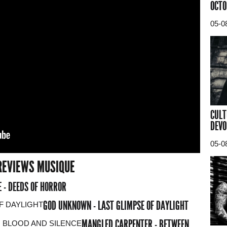
OCTO
05-0
CULT
DEVO
05-0
REVIEWS MUSIQUE
 - DEEDS OF HORROR
GOD UNKNOWN - LAST GLIMPSE OF DAYLIGHT
MANGLED CARPENTER - BETWEEN