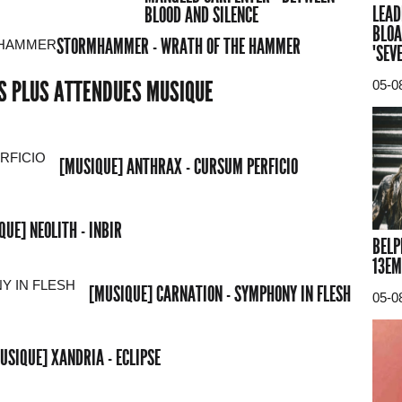
LEAD
BLOOD AND SILENCE
BLOA
STORMHAMMER - WRATH OF THE HAMMER
"SEV
ES PLUS ATTENDUES MUSIQUE
05-0
[MUSIQUE] ANTHRAX - CURSUM PERFICIO
QUE] NEOLITH - INBIR
BELP
13EM
[MUSIQUE] CARNATION - SYMPHONY IN FLESH
05-0
USIQUE] XANDRIA - ECLIPSE