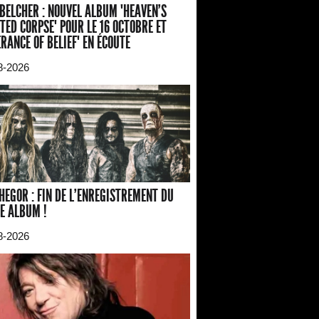
BELCHER : NOUVEL ALBUM "HEAVEN'S
TED CORPSE" POUR LE 16 OCTOBRE ET
ERANCE OF BELIEF" EN ÉCOUTE
8-2026
HEGOR : FIN DE L'ENREGISTREMENT DU
E ALBUM !
8-2026