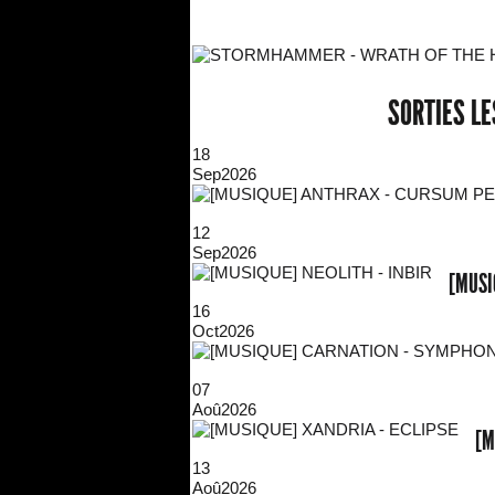
SORTIES L
18
Sep
2026
12
Sep
2026
[MUSI
16
Oct
2026
07
Aoû
2026
[M
13
Aoû
2026