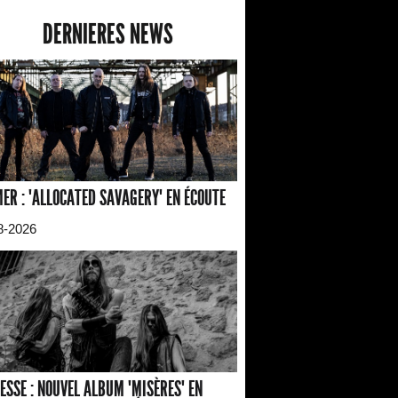
DERNIERES NEWS
ER : "ALLOCATED SAVAGERY" EN ÉCOUTE
8-2026
ESSE : NOUVEL ALBUM "MISÈRES" EN